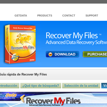
GETDATA
PRODUCTS
CONTACT
SUPPORT
Guía rápida de Recover My Files
ntroducción
¿Qué tipo de búsqueda?
Selección de la unidad
Vi