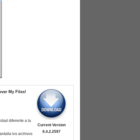
ver My Files!
.
idad diferente a la
Current Version
6.4.2.2597
ntalla los archivos